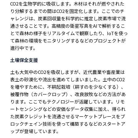
CO2を生物学的に吸収します。木材はそれが燃やされた
り分解するまでの間はCO2を固定化します。ここでのチ
ャレンジは、炭素回収量を科学的に推定し炭素市場で流
通させることです。高精度の衛星写真をAIで解析するこ
とで森林の様子をリアルタイムで観察したり、IoTを使っ
て森林の環境をモニタリングするなどのプロジェクトが
進行中です。
土壌保全支援
土も大気中のCO2を吸収しますが、近代農業や畜産業は
表土の砂漠化や流出を進めてしまいました。土中のCO2
を増やすために、不耕起栽培（耕すのを少なくする）、
被覆作物（カバークロップ）、改良放牧などの方法があ
ります。ここでもテクノロジーが活躍しています。リモ
ートセンシングなどの安価なデータ収集に加え、得られ
た炭素クレジットを流通させるマーケットプレースをブ
ロックチェイン技術を使って構築するなどのスタートア
ップが登場しています。