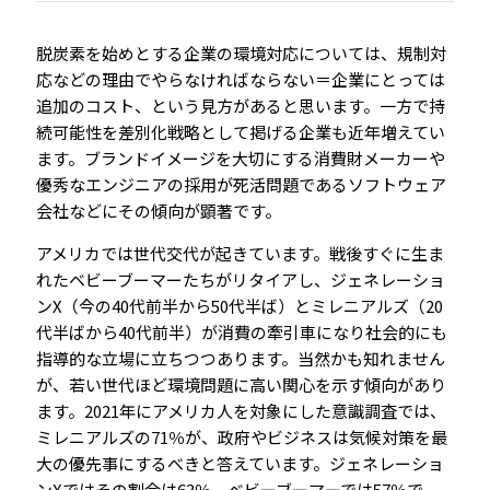
脱炭素を始めとする企業の環境対応については、規制対
応などの理由でやらなければならない＝企業にとっては
追加のコスト、という見方があると思います。一方で持
続可能性を差別化戦略として掲げる企業も近年増えてい
ます。ブランドイメージを大切にする消費財メーカーや
優秀なエンジニアの採用が死活問題であるソフトウェア
会社などにその傾向が顕著です。
アメリカでは世代交代が起きています。戦後すぐに生ま
れたベビーブーマーたちがリタイアし、ジェネレーショ
ンX（今の40代前半から50代半ば）とミレニアルズ（20
代半ばから40代前半）が消費の牽引車になり社会的にも
指導的な立場に立ちつつあります。当然かも知れません
が、若い世代ほど環境問題に高い関心を示す傾向があり
ます。2021年にアメリカ人を対象にした意識調査では、
ミレニアルズの71％が、政府やビジネスは気候対策を最
大の優先事にするべきと答えています。ジェネレーショ
ンXではその割合は63％、ベビーブーマーでは57％で