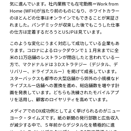
気に進んでいます。社内業務でも在宅勤務＝Work from
Home (WFH)が当たり前のものになり、ホワイトカラー
のほとんどの仕事はオンラインでもできることが実証さ
れました。パンデミックが収束した後でもこうした仕事
の仕方は定着するだろうとUSJPは見ています。
このような変化にうまく対応して成功している企業もあ
ります。コロナによるロックダウンで１１月末までに全
米の11万店舗のレストランが閉店したと言われている一
方で、マクドナルドは３Dストラテジー（デジタル、デ
リバリー、ドライブスルー）を掲げて成長しています。
スターバックスも都市の大型店舗から郊外の小規模なド
ライブスルー店舗への置換を進め、総店舗数を増やす計
画を発表しています。どちらも洗練されたモバイルアプ
リを活用し、顧客のロイヤリティを高めています。
メディアでのDX成功例としてよく挙げられるのがニュー
ヨーク・タイムズです。紙の新聞の発行部数と広告収入
が減少する中で、５年前からデジタル化を積極的に進