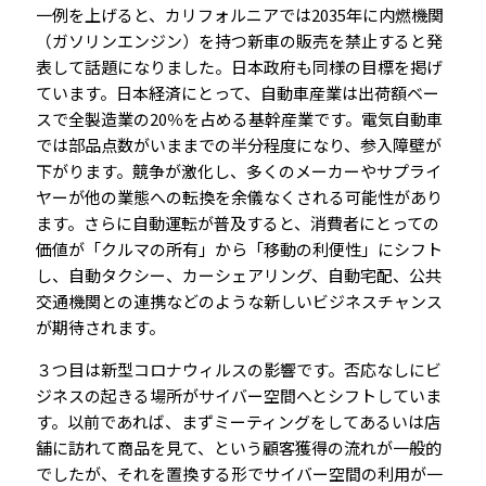
一例を上げると、カリフォルニアでは2035年に内燃機関
（ガソリンエンジン）を持つ新車の販売を禁止すると発
表して話題になりました。日本政府も同様の目標を掲げ
ています。日本経済にとって、自動車産業は出荷額ベー
スで全製造業の20％を占める基幹産業です。電気自動車
では部品点数がいままでの半分程度になり、参入障壁が
下がります。競争が激化し、多くのメーカーやサプライ
ヤーが他の業態への転換を余儀なくされる可能性があり
ます。さらに自動運転が普及すると、消費者にとっての
価値が「クルマの所有」から「移動の利便性」にシフト
し、自動タクシー、カーシェアリング、自動宅配、公共
交通機関との連携などのような新しいビジネスチャンス
が期待されます。
３つ目は新型コロナウィルスの影響です。否応なしにビ
ジネスの起きる場所がサイバー空間へとシフトしていま
す。以前であれば、まずミーティングをしてあるいは店
舗に訪れて商品を見て、という顧客獲得の流れが一般的
でしたが、それを置換する形でサイバー空間の利用が一