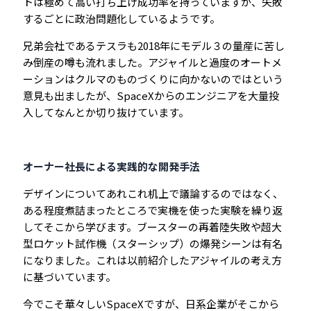
トは極めて高い打ち上げ成功率を持っていますが、失敗
するごとに政治問題化しているようです。
兄弟会社であるテスラも2018年にモデル３の量産に苦し
み倒産の噂も流れました。アジャイルと過度のオートメ
ーションはクルマのものづくりに向かないのではという
意見も出ましたが、SpaceXからのエンジニアを大量投
入してなんとか切り抜けています。
オーナー社長による実践的な開発手法
デザインについてあれこれ机上で議論するのではなく、
ある程度煮詰まったところで実機を使った実験を繰り返
してそこから学びます。ブースターの再着陸失敗や超大
型ロケット試作機（スターシップ）の爆発シーンは有名
になりました。これは以前紹介したアジャイルの考え方
に基づいています。
今でこそ華々しいSpaceXですが、日系企業がそこから