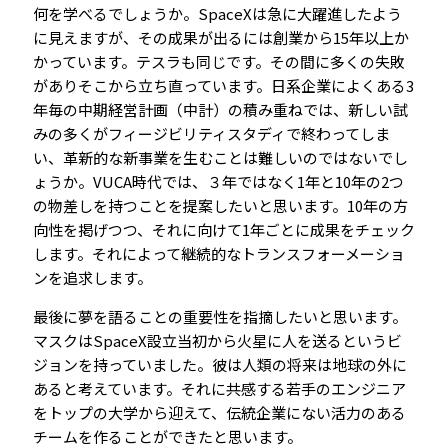
何を学べるでしょうか。SpaceXは急に大躍進したよう
に見えますが、その成果が出るには創業から15年以上か
かっています。テスラも同じです。その間に多くの失敗
がありそこから立ち直っています。日系企業によくある3
年毎の中期経営計画（中計）の積み重ねでは、新しい試
みの多くがフィージビリティスタディで終わってしま
い、革新的な新事業を生むことは難しいのではないでし
ょうか。VUCA時代では、３年ではなく1年と10年の2つ
の物差しを持つことを提案したいと思います。10年の方
向性を掲げつつ、それに向けて1年ごとに成果をチェック
します。それによって継続的なトランスフォーメーショ
ンを追求します。
最後に夢を語ることの重要性を指摘したいと思います。
マスクはSpaceX設立当初から火星に人を送るというビ
ジョンを持っていました。彼は人類の将来は地球の外に
あると考えています。それに共感する若手のエンジニア
をトップの大学から迎えて、伝統企業にない活力のある
チームを作ることができたと思います。