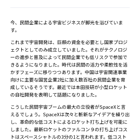
今、民間企業による宇宙ビジネスが脚光を浴びていま
す。
これまで宇宙開発は、巨額の資金を必要とし国家プロジ
ェクトとしてのみ成立していました。それがテクノロジ
ーの進歩と普及によって民間企業でも低リスクで参加で
きるようになりました。時代は民間の活力や柔軟性を活
かすフェーズに移りつつあります。中国は宇宙関連事業
向けに主要な国営企業2社に加え数百社の民間企業を育
成しているそうです。最近では本田技研が小型ロケット
の自社開発を表明して話題になりました。
こうした民間宇宙ブームの最大の立役者がSpaceXと言
えるでしょう。SpaceXは次々と斬新なアイデアを繰り出
し、革命的な低コストによるロケット打ち上げを可能に
しました。最新ロケットのファルコン９の打ち上げコス
トはスペースシャトルの3分の1と言われます。低コスト