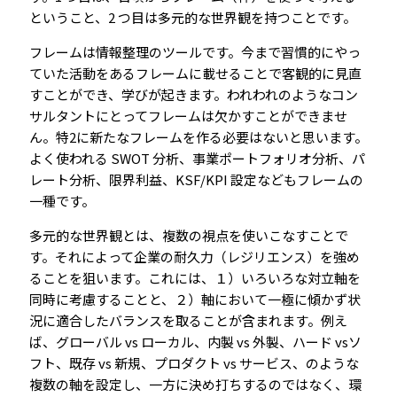
ということ、2 つ目は多元的な世界観を持つことです。
フレームは情報整理のツールです。今まで習慣的にやっ
ていた活動をあるフレームに載せることで客観的に見直
すことができ、学びが起きます。われわれのようなコン
サルタントにとってフレームは欠かすことができませ
ん。特2に新たなフレームを作る必要はないと思います。
よく使われる SWOT 分析、事業ポートフォリオ分析、パ
レート分析、限界利益、KSF/KPI 設定などもフレームの
一種です。
多元的な世界観とは、複数の視点を使いこなすことで
す。それによって企業の耐久力（レジリエンス）を強め
ることを狙います。これには、１）いろいろな対立軸を
同時に考慮することと、２）軸において一極に傾かず状
況に適合したバランスを取ることが含まれます。例え
ば、グローバル vs ローカル、内製 vs 外製、ハード vsソ
フト、既存 vs 新規、プロダクト vs サービス、のような
複数の軸を設定し、一方に決め打ちするのではなく、環