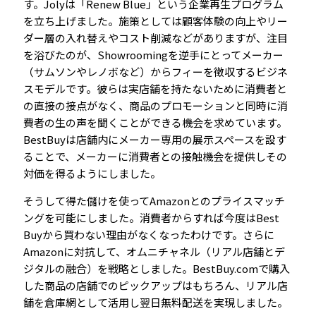
す。Jolyは「Renew Blue」という企業再生プログラム
を立ち上げました。施策としては顧客体験の向上やリー
ダー層の入れ替えやコスト削減などがありますが、注目
を浴びたのが、Showroomingを逆手にとってメーカー
（サムソンやレノボなど）からフィーを徴収するビジネ
スモデルです。彼らは実店舗を持たないために消費者と
の直接の接点がなく、商品のプロモーションと同時に消
費者の生の声を聞くことができる機会を求めています。
BestBuyは店舗内にメーカー専用の展示スペースを設す
ることで、メーカーに消費者との接触機会を提供しその
対価を得るようにしました。
そうして得た儲けを使ってAmazonとのプライスマッチ
ングを可能にしました。消費者からすれば今度はBest
Buyから買わない理由がなくなったわけです。さらに
Amazonに対抗して、オムニチャネル（リアル店舗とデ
ジタルの融合）を戦略としました。BestBuy.comで購入
した商品の店舗でのピックアップはもちろん、リアル店
舗を倉庫網として活用し翌日無料配送を実現しました。