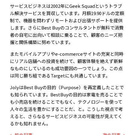
サービスビジネスは2002年にGeek Squadというトラブ
ル解決サービスを買収しています。月額19.90ドルの定額
制で、機器を問わずリモートおよび出張サポートを提供
します。さらにBest Buyのコンサルタントが無料で消費
者の自宅に出向いて相談に乗ることで、顧客のニーズ把
握と関係構築に努めています。
またモバイルアプリやe-commerceサイトの充実と同時
にリアル店舗への投資を続けて、顧客体験を絶えず新鮮
なものにしているのも成功要因の一つでしょう。この点
は同じ勝ち組であるTargetにも共通しています。
JolyはBest Buyの目的（Purpose）を再定義したことで
も知られています。BestBuyの目的は家電を売ることで
も小売店を続けることでもなく、テクノロジーを使って
人々の生活を豊かにすることだ、と。こうした視点で考
えると、さらなるサービスビジネスの可能性が見えてく
るかも知れません。
←前の記事
次の記事→