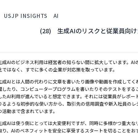
USJP INSIGHTS
AI
(28) 生成AIのリスクと従業員
生成AIのビジネス利用は経営者の知らない間に拡大しています。AI
比ではなく、すでに多くの企業が対応策を取っています。
生成AIとは人間の代わりに文章を書いたり画像や動画を作成してく
理したり、コンピュータープログラムを書いたりそのテストをする
したAI利用が進んでいると想定できます。それには従業員がレポー
りるような初歩的な使い方から、取引先の信用調査や新入社員のレ
つ活動まで含まれています。
生成AIは使う側にとっては大変便利ですが、同時に多様かつ重大な
取り、AIのベネフィットを安全に享受するスタートを切ることをお