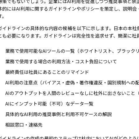
得策でもないでしょう。企業にはAI利用を促進しつつ推奨事項と禁
体的にはAI利用に関するガイドラインやポリシーを策定し、説明会
す。
ガイドラインの具体的な内容の候補を以下に示します。日本の本社
とも必要になります。ガイドラインは完全性を追求せず、簡潔に社
業務で使用可能なAIツールの一覧（ホワイトリスト、ブラック
業務で使用する場合の利用方法・コスト負担について
最終責任は社員にあることのリマインド
AI利用の注意点（バイアス・虚偽・著作権違反・国別規制への
AIのアウトプットを人間のレビューなしに社外に出さないこと
AIにインプット可能（不可）なデータ一覧
具体的なAI利用の推奨事例と利用不可ケースの解説
相談窓口・連絡先
ガイドラインの作成の最初のステップは社内においてAIがどのよう