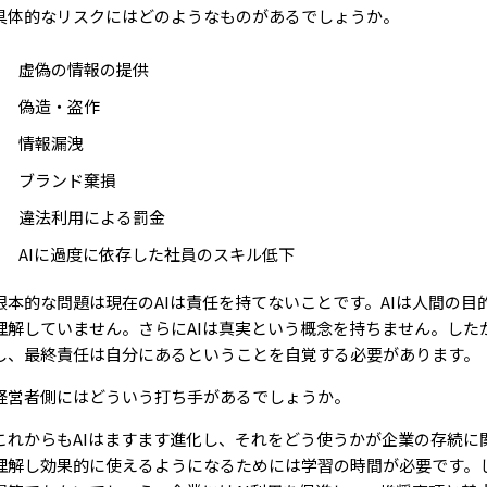
具体的なリスクにはどのようなものがあるでしょうか。
虚偽の情報の提供
偽造・盗作
情報漏洩
ブランド棄損
違法利用による罰金
AIに過度に依存した社員のスキル低下
根本的な問題は現在のAIは責任を持てないことです。AIは人間の
理解していません。さらにAIは真実という概念を持ちません。した
し、最終責任は自分にあるということを自覚する必要があります。
経営者側にはどういう打ち手があるでしょうか。
これからもAIはますます進化し、それをどう使うかが企業の存続に
理解し効果的に使えるようになるためには学習の時間が必要です。し