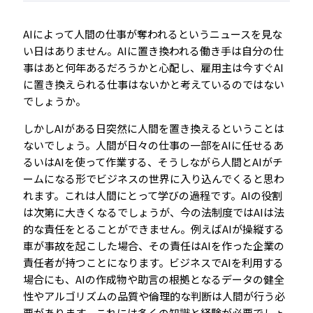
AIによって人間の仕事が奪われるというニュースを見な
い日はありません。AIに置き換われる働き手は自分の仕
事はあと何年あるだろうかと心配し、雇用主は今すぐAI
に置き換えられる仕事はないかと考えているのではない
でしょうか。
しかしAIがある日突然に人間を置き換えるということは
ないでしょう。人間が日々の仕事の一部をAIに任せるあ
るいはAIを使って作業する、そうしながら人間とAIがチ
ームになる形でビジネスの世界に入り込んでくると思わ
れます。これは人間にとって学びの過程です。AIの役割
は次第に大きくなるでしょうが、今の法制度ではAIは法
的な責任をとることができません。例えばAIが操縦する
車が事故を起こした場合、その責任はAIを作った企業の
責任者が持つことになります。ビジネスでAIを利用する
場合にも、AIの作成物や助言の根拠となるデータの健全
性やアルゴリズムの品質や倫理的な判断は人間が行う必
要があります。これには多くの知識と経験が必要でしょ